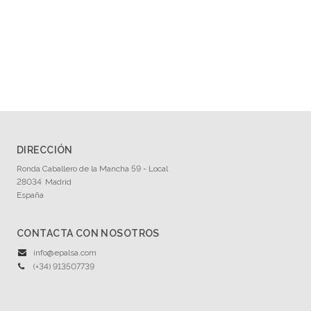
Humanidades. Ensayo
Humanidades. Filosofía
Humanidades. Historia
Ilustrado
Novela
Ver todas... (12)
DIRECCIÓN
Ronda Caballero de la Mancha 59 - Local
NUESTRAS COLECCIONES
28034
Madrid
España
El Buey Mudo
CONTACTA CON NOSOTROS
info@epalsa.com
CATÁLOGOS PDF
(+34) 913507739
Catálogo 2025
Catálogo 2024