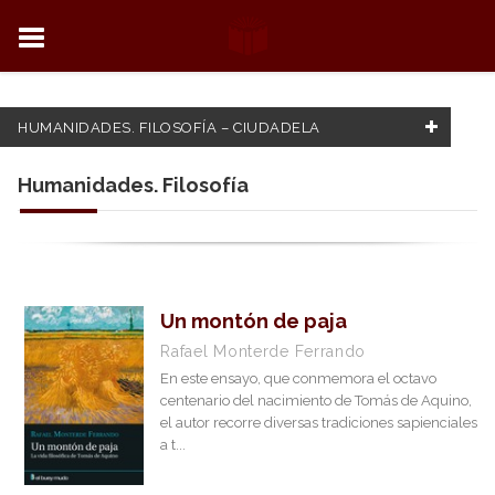
HUMANIDADES. FILOSOFÍA – CIUDADELA
FILTRADO POR:
Humanidades. Filosofía
Humanidades. Filosofía
MATERIAS
Un montón de paja
Actualidad
Rafael Monterde Ferrando
En este ensayo, que conmemora el octavo
Biografías. Histórica
centenario del nacimiento de Tomás de Aquino,
Desarrollo personal
el autor recorre diversas tradiciones sapienciales
a t...
Educación y Familia
Ensayo