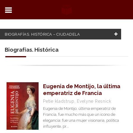
BIOGRAFÍAS. HISTÓRICA – CIUDADELA
FILTRADO POR:
Biografías. Histórica
Biografías. Histórica
MATERIAS
Eugenia de Montijo, la última
Actualidad
emperatriz de Francia
Petie kladstrup, Evelyne Resnick
Biografías. Histórica
Eugenia de Montijo, última emperatriz de
Desarrollo personal
Francia, fue mucho más que un icono de
elegancia: fue una mujer visionaria, política
Educación y Familia
influyente, pr...
Ensayo