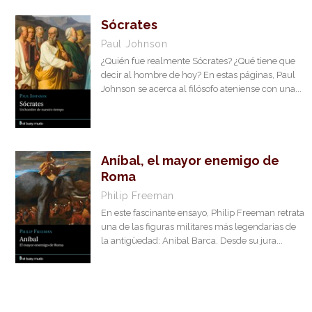
Humanidades. Ensayo
Sócrates
Humanidades. Filosofía
Paul Johnson
¿Quién fue realmente Sócrates? ¿Qué tiene que
Humanidades. Historia
decir al hombre de hoy? En estas páginas, Paul
Ilustrado
Johnson se acerca al filósofo ateniense con una...
Novela
Ver todas... (12)
Aníbal, el mayor enemigo de
Roma
NUESTRAS COLECCIONES
Philip Freeman
Ciudadela Libros
En este fascinante ensayo, Philip Freeman retrata
una de las figuras militares más legendarias de
El Buey Mudo
la antigüedad: Aníbal Barca. Desde su jura...
CATÁLOGOS PDF
Catálogo 2025