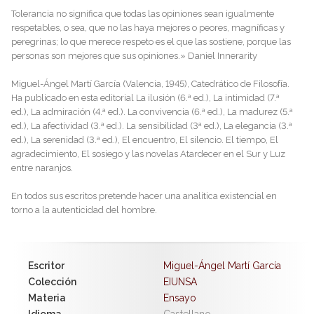
Tolerancia no significa que todas las opiniones sean igualmente
respetables, o sea, que no las haya mejores o peores, magníficas y
peregrinas; lo que merece respeto es el que las sostiene, porque las
personas son mejores que sus opiniones.» Daniel Innerarity
Miguel-Ángel Martí García (Valencia, 1945), Catedrático de Filosofía.
Ha publicado en esta editorial La ilusión (6.ª ed.), La intimidad (7.ª
ed.), La admiración (4.ª ed.). La convivencia (6.ª ed.), La madurez (5.ª
ed.), La afectividad (3.ª ed.). La sensibilidad (3ª ed.), La elegancia (3.ª
ed.), La serenidad (3.ª ed.), El encuentro, El silencio. El tiempo, El
agradecimiento, El sosiego y las novelas Atardecer en el Sur y Luz
entre naranjos.
En todos sus escritos pretende hacer una analítica existencial en
torno a la autenticidad del hombre.
Escritor
Miguel-Ángel Martí García
Colección
EIUNSA
Materia
Ensayo
Idioma
Castellano