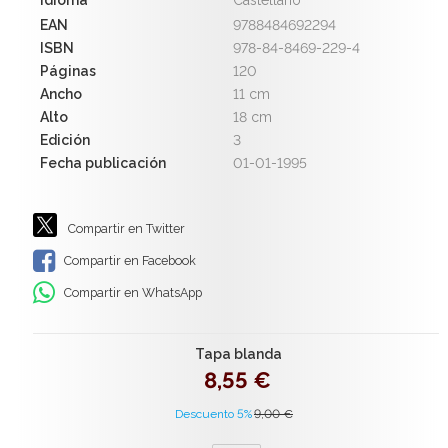
EAN
9788484692294
ISBN
978-84-8469-229-4
Páginas
120
Ancho
11 cm
Alto
18 cm
Edición
3
Fecha publicación
01-01-1995
Compartir en Twitter
Compartir en Facebook
Compartir en WhatsApp
Tapa blanda
8,55 €
Descuento 5%
9,00 €