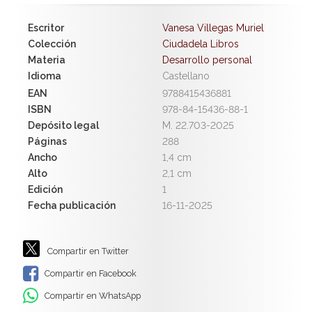
Escritor
Vanesa Villegas Muriel
Colección
Ciudadela Libros
Materia
Desarrollo personal
Idioma
Castellano
EAN
9788415436881
ISBN
978-84-15436-88-1
Depósito legal
M. 22.703-2025
Páginas
288
Ancho
1,4 cm
Alto
2,1 cm
Edición
1
Fecha publicación
16-11-2025
Compartir en Twitter
Compartir en Facebook
Compartir en WhatsApp