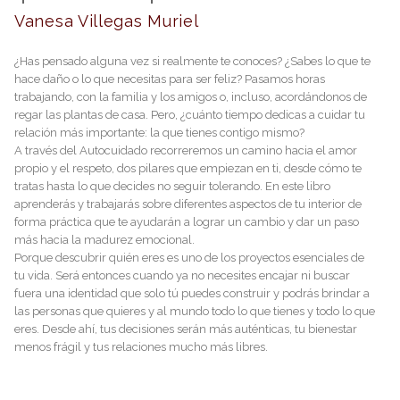
Vanesa Villegas Muriel
¿Has pensado alguna vez si realmente te conoces? ¿Sabes lo que te
hace daño o lo que necesitas para ser feliz? Pasamos horas
trabajando, con la familia y los amigos o, incluso, acordándonos de
regar las plantas de casa. Pero, ¿cuánto tiempo dedicas a cuidar tu
relación más importante: la que tienes contigo mismo?
A través del Autocuidado recorreremos un camino hacia el amor
propio y el respeto, dos pilares que empiezan en ti, desde cómo te
tratas hasta lo que decides no seguir tolerando. En este libro
aprenderás y trabajarás sobre diferentes aspectos de tu interior de
forma práctica que te ayudarán a lograr un cambio y dar un paso
más hacia la madurez emocional.
Porque descubrir quién eres es uno de los proyectos esenciales de
tu vida. Será entonces cuando ya no necesites encajar ni buscar
fuera una identidad que solo tú puedes construir y podrás brindar a
las personas que quieres y al mundo todo lo que tienes y todo lo que
eres. Desde ahí, tus decisiones serán más auténticas, tu bienestar
menos frágil y tus relaciones mucho más libres.