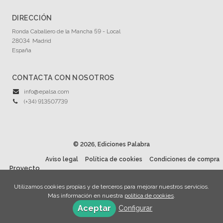
DIRECCIÓN
Ronda Caballero de la Mancha 59 - Local
28034
Madrid
España
CONTACTA CON NOSOTROS
info@epalsa.com
(+34) 913507739
© 2026, Ediciones Palabra
Aviso legal
Política de cookies
Condiciones de compra
Proyecto
financiado por la Dirección General del Libro y Fomento de la
Utilizamos cookies propias y de terceros para mejorar nuestros servicios.
Lectura, Ministerio de Cultura y Deporte.
Más información en nuestra
política de cookies
.
Aceptar
Configurar